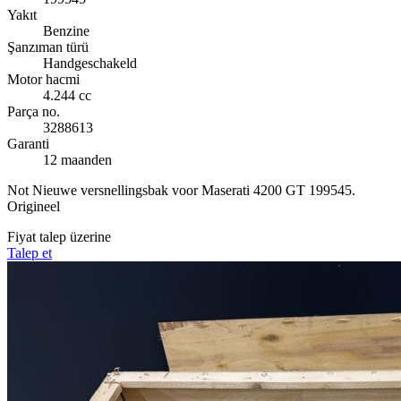
Yakıt
Benzine
Şanzıman türü
Handgeschakeld
Motor hacmi
4.244 cc
Parça no.
3288613
Garanti
12 maanden
Not
Nieuwe versnellingsbak voor Maserati 4200 GT 199545.
Origineel
Fiyat talep üzerine
Talep et