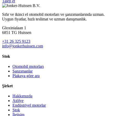
Talep et
Sıfır ve ikinci el otomobil motorları ve şanzımanlarında uzman.
Uygun fiyatlar, hızlı teslimat ve uzman danışmanlık.
Gloxinialaan 1
6851 TG Huissen
+31 26 325 9123
info@jonkerhuissen.com
Stok
Otomobil motorları
Şanzımanlar
Plakaya göre ara
Şirket
Hakkımızda
Atölye
Endüstriyel motorlar
Stok
İletişim