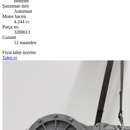
Benzine
Şanzıman türü
Automaat
Motor hacmi
4.244 cc
Parça no.
3288613
Garanti
12 maanden
Fiyat talep üzerine
Talep et