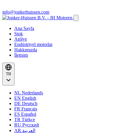
info@jonkerhuissen.com
Ana Sayfa
Stok
Atölye
Endüstriyel motorlar
Hakkımızda
İletişim
TR
NL
Nederlands
EN
English
DE
Deutsch
FR
Français
ES
Español
TR
Türkçe
RU
Русский
AR
العربية