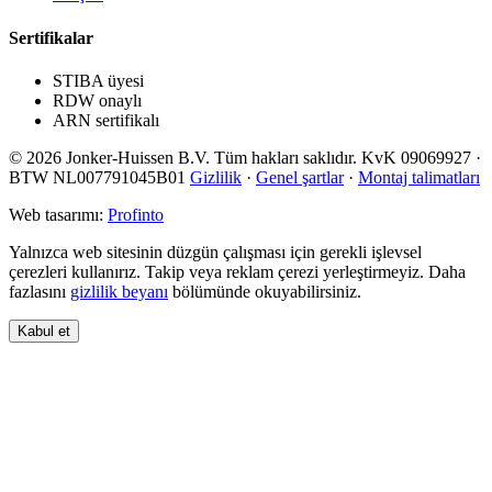
Sertifikalar
STIBA üyesi
RDW onaylı
ARN sertifikalı
© 2026 Jonker-Huissen B.V. Tüm hakları saklıdır. KvK 09069927 ·
BTW NL007791045B01
Gizlilik
·
Genel şartlar
·
Montaj talimatları
Web tasarımı:
Profinto
Yalnızca web sitesinin düzgün çalışması için gerekli işlevsel
çerezleri kullanırız. Takip veya reklam çerezi yerleştirmeyiz. Daha
fazlasını
gizlilik beyanı
bölümünde okuyabilirsiniz.
Kabul et