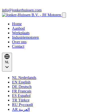
info@jonkerhuissen.com
Home
Aanbod
Werkplaats
Industriemotoren
Over ons
Contact
NL
NL
Nederlands
EN
English
DE
Deutsch
FR
Français
ES
Español
TR
Türkçe
RU
Русский
AR
العربية