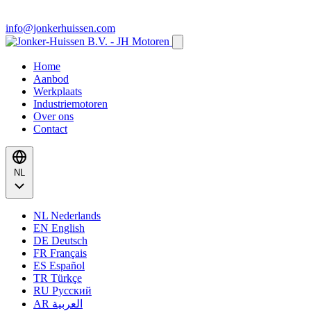
info@jonkerhuissen.com
Home
Aanbod
Werkplaats
Industriemotoren
Over ons
Contact
NL
NL
Nederlands
EN
English
DE
Deutsch
FR
Français
ES
Español
TR
Türkçe
RU
Русский
AR
العربية