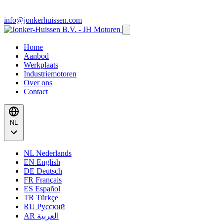
info@jonkerhuissen.com
Home
Aanbod
Werkplaats
Industriemotoren
Over ons
Contact
NL
NL
Nederlands
EN
English
DE
Deutsch
FR
Français
ES
Español
TR
Türkçe
RU
Русский
AR
العربية