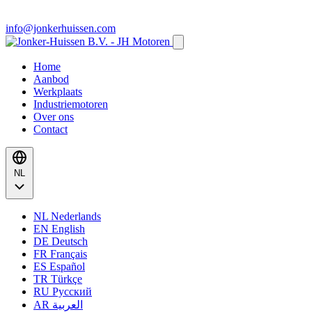
info@jonkerhuissen.com
Home
Aanbod
Werkplaats
Industriemotoren
Over ons
Contact
NL
NL
Nederlands
EN
English
DE
Deutsch
FR
Français
ES
Español
TR
Türkçe
RU
Русский
AR
العربية