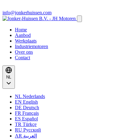
info@jonkerhuissen.com
Home
Aanbod
Werkplaats
Industriemotoren
Over ons
Contact
NL
NL
Nederlands
EN
English
DE
Deutsch
FR
Français
ES
Español
TR
Türkçe
RU
Русский
AR
العربية