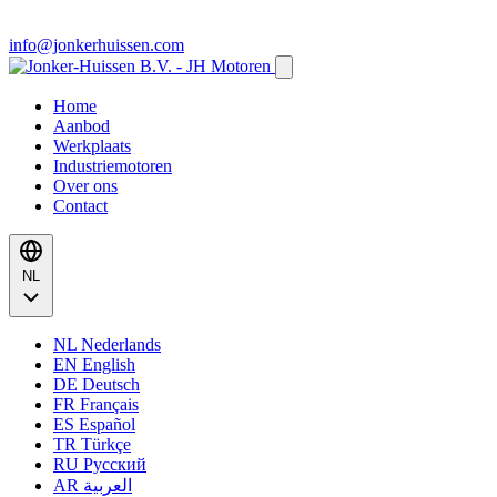
info@jonkerhuissen.com
Home
Aanbod
Werkplaats
Industriemotoren
Over ons
Contact
NL
NL
Nederlands
EN
English
DE
Deutsch
FR
Français
ES
Español
TR
Türkçe
RU
Русский
AR
العربية