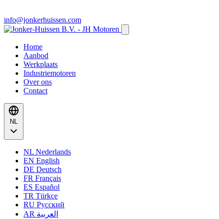
info@jonkerhuissen.com
Home
Aanbod
Werkplaats
Industriemotoren
Over ons
Contact
NL
NL
Nederlands
EN
English
DE
Deutsch
FR
Français
ES
Español
TR
Türkçe
RU
Русский
AR
العربية