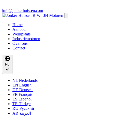
info@jonkerhuissen.com
Home
Aanbod
Werkplaats
Industriemotoren
Over ons
Contact
NL
NL
Nederlands
EN
English
DE
Deutsch
FR
Français
ES
Español
TR
Türkçe
RU
Русский
AR
العربية