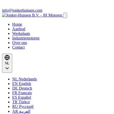
info@jonkerhuissen.com
Home
Aanbod
Werkplaats
Industriemotoren
Over ons
Contact
NL
NL
Nederlands
EN
English
DE
Deutsch
FR
Français
ES
Español
TR
Türkçe
RU
Русский
AR
العربية