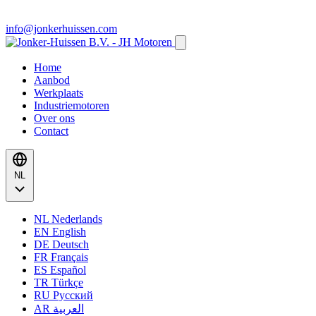
info@jonkerhuissen.com
Home
Aanbod
Werkplaats
Industriemotoren
Over ons
Contact
NL
NL
Nederlands
EN
English
DE
Deutsch
FR
Français
ES
Español
TR
Türkçe
RU
Русский
AR
العربية