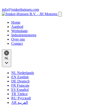
info@jonkerhuissen.com
Home
Aanbod
Werkplaats
Industriemotoren
Over ons
Contact
NL
NL
Nederlands
EN
English
DE
Deutsch
FR
Français
ES
Español
TR
Türkçe
RU
Русский
AR
العربية