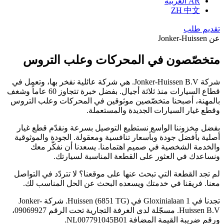
AR
العربية
ZH
中文
تقديم طلب
عن Jonker-Huissen
متخصّصون في المحركات وعلب التروس
شركة Jonker-Huissen B.V. هي شركة عائلية نفخر بها، وتعمل في
قطاع السيارات منذ ثلاثة أجيال. بفضل خبرة تتجاوز 60 عاماً وشغف
بالمهنة، أصبحنا متخصّصين موثوقين في المحركات وعلب التروس
وقطع غيار السيارات الجديدة والمستعملة.
بفضل مخزوننا الواسع نستطيع التوصيل بسرعة ونقدّم قطع غيار
أصلية بأفضل جودة وبأسعار تنافسية ومعقولة. الجودة والموثوقية
والخدمة الشخصية في صميم اهتمامنا. يسعدنا أن نفكّر معك
ونساعدك في العثور على القطعة المناسبة لسيارتك.
لم تجد القطعة التي تبحث عنها على موقعنا؟ لا تتردّد في التواصل
معنا. فريقنا في خدمتك ويسعده البحث عن الحل المناسب لك.
تجدنا في Gloxinialaan 1 في Huissen (6851 TG). شركة Jonker-
Huissen B.V. مسجّلة لدى الغرفة التجارية تحت الرقم 09069927،
ورقم ضريبة القيمة المضافة NL007791045B01.