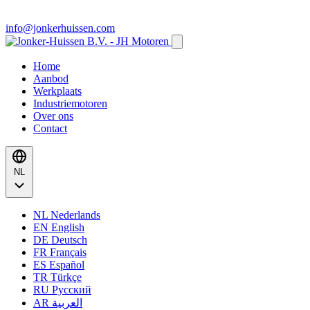
info@jonkerhuissen.com
Home
Aanbod
Werkplaats
Industriemotoren
Over ons
Contact
NL
NL
Nederlands
EN
English
DE
Deutsch
FR
Français
ES
Español
TR
Türkçe
RU
Русский
AR
العربية